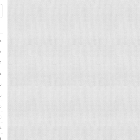
2
8
4
2
0
0
5
0
4
1