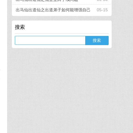
出马仙出道仙之出道弟子如何能增强自己
05-15
的看事能力
搜索
Search
的
相
事
查
到
、
出