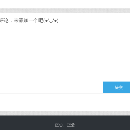
论，来添加一个吧(●'◡'●)
正心、正念