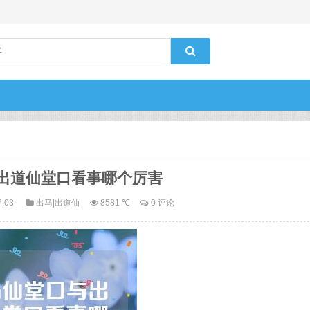
出道仙堂口看事哪个厉害
7:03
出马|出道仙
8581 ℃
0 评论