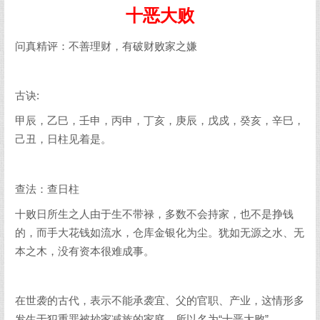
十恶大败
问真精评：不善理财，有破财败家之嫌
古诀:
甲辰，乙巳，壬申，丙申，丁亥，庚辰，戊戍，癸亥，辛巳，
己丑，日柱见着是。
查法：查日柱
十败日所生之人由于生不带禄，多数不会持家，也不是挣钱
的，而手大花钱如流水，仓库金银化为尘。犹如无源之水、无
本之木，没有资本很难成事。
在世袭的古代，表示不能承袭宜、父的官职、产业，这情形多
发生于犯重罪被抄家减族的家庭，所以名为“十恶大败”。