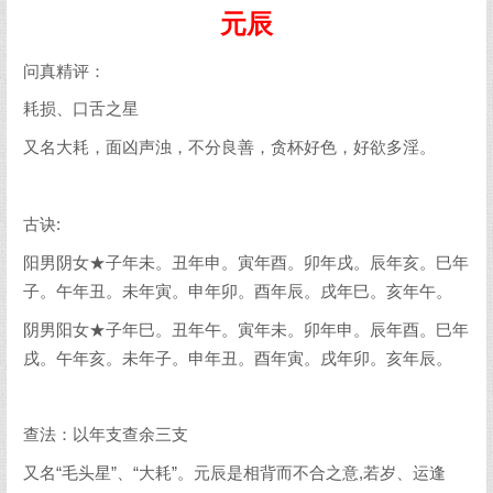
元辰
问真精评：
耗损、口舌之星
又名大耗，面凶声浊，不分良善，贪杯好色，好欲多淫。
古诀:
阳男阴女★子年未。丑年申。寅年酉。卯年戌。辰年亥。巳年
子。午年丑。未年寅。申年卯。酉年辰。戌年巳。亥年午。
阴男阳女★子年巳。丑年午。寅年未。卯年申。辰年酉。巳年
戌。午年亥。未年子。申年丑。酉年寅。戌年卯。亥年辰。
查法：以年支查余三支
又名“毛头星”、“大耗”。元辰是相背而不合之意,若岁、运逢