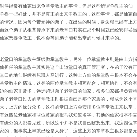
时候经常有仙家出来争掌堂教主的事情，但是这些所谓争教主的仙
争得一些好处，并不是真正的出来争教主的，这些事情，都是仙家
的情况，因为每个带元神的弟子，在出生的时候，身边就已经有上
而这个弟子从祖辈传承下来的老堂口其实在那个时候就已经安排妥
仙家想要争教主，也不会等到弟子能够出堂的时候才来争的。
老堂口的掌堂教主继续做掌堂教主，另外一位掌堂教主则是由上方
仙担任的掌堂教主其实是这个出道堂口的真正管理者，在弟子没有
堂口的地仙继续有原班人马进行，这种上方仙的掌堂教主根本不会
掌堂教主的情况，这类的两位掌堂教主相互配合，相互协作，不会
边的仙家非常多，远远超过弟子老堂口的仙家，很多仙家都担负着
弟子老堂口过去的掌堂教主则根据自己是那个家族的，就成为这个
大，上方的缘分众多，这样的堂口上方会安排多位掌堂教主来执掌
有这四位老仙家和两位黄家的报马我知道名字，其他的仙家根本不
有缘分的人都看见过，所以这个并不是我自己瞎想出来。我这四位
家的，但事实上早就已经是人身了，这些上方的掌堂教主很多都是