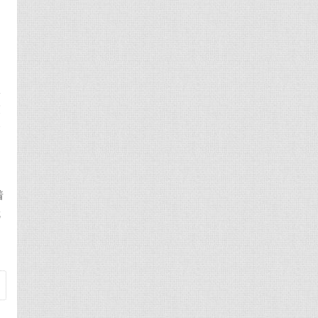
仙
，
掌
束
禁
着
就
神