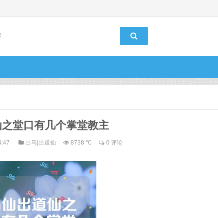
仙之堂口有几个掌堂教主
4:47
出马|出道仙
8738 ℃
0 评论