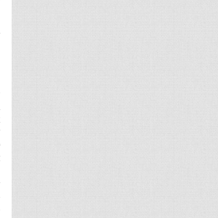
自
方
当
指
正
在
有
特
堂
，
告
掌
元