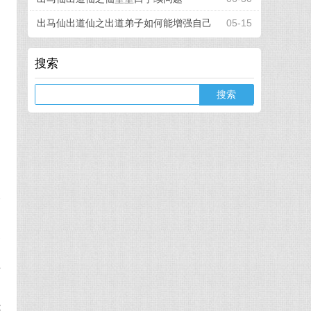
出马仙出道仙之出道弟子如何能增强自己
05-15
的看事能力
搜索
的
Search
的
的
修
更
仙
方
多
能