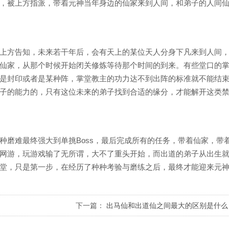
，被上方指派，带着元神当年身边的仙家来到人间，和弟子的人间
上方告知，未来若干年后，会有天上的某位天人分身下凡来到人间
仙家，从那个时候开始闭关修炼等待那个时间的到来。有些堂口的
是封印或者是某种阵，掌堂教主的功力达不到出阵的标准就不能结
子的能力的，只有这位未来的弟子找到合适的缘分，才能解开这类
种磨难最终强大到单挑Boss，最后完成所有的任务，带着仙家，带
网游，玩游戏输了无所谓，大不了重头开始，而出道的弟子从出生
堂，只是第一步，在经历了种种考验与磨练之后，最终才能迎来元
下一篇：
出马仙和出道仙之间最大的区别是什么