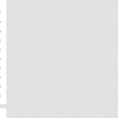
2
8
4
2
0
0
5
0
4
1