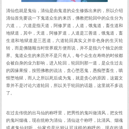
清仙也就是鬼仙，清仙是由鬼道的众生修炼出来的，所以介绍
清仙首先要说一下鬼道众生的来历，佛教把轮回中的众生分为
六道，。六道是指天道，阿修罗道，人道，饿鬼道，畜生道和
地狱道，其中，天道，阿修罗道，人道是三善道，饿鬼道，畜
生道和地狱道是三恶道，六道轮回真实义并非色身的生灭轮
转，而是佛随顺当时世界观方便而说，并不是指六个独立的世
界。鬼道众生的来历并不是只有人，每个众生在寿终的时候都
会被自身的业力影响，进入轮回，轮回到那一道，是众生过去
的因缘果报，按照佛教的说法，贪心堕恶鬼，愚痴堕畜生，嗔
恨堕地狱，而人之所以死后成为鬼，就是贪心的原因，这篇文
章并不是讨论六道轮回，所以关于轮回的话题，这里就不多说
了。
在过去传统的出马仙的称呼里，把男性的鬼叫做清风，把女性
的鬼叫烟魂，现在统称为清仙，清仙这个称呼，比清风、烟魂
或者鬼仙好听，仙家也是比较认可这样的称呼的，现在的清