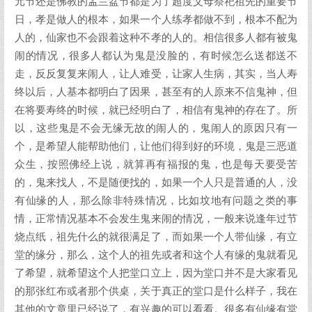
元节还是佛教的盂兰盆节都是为了超度父母祭祀祖先的重要节
日，孝是做人的根本，如果一个人练孝都做不到，根本不配为
人的，仙家也不会跟着这种不孝的人的。相信很多人都有被鬼
闹的情况，很多人都认为鬼是没脸的，有时候怎么送都送不
走，反反复复来闹人，让人难受，让家人生病，其实，当人寿
终以后，人基本都明白了因果，甚至有的人原来不信鬼神，但
在将要寿终的时候，就已经明白了，相信有鬼神的存在了。所
以，这些鬼是不会无缘无故的闹人的，鬼闹人的原因只有一
个，是希望人能帮助他们，让他们得到好的环境，鬼是三恶道
众生，按照佛经上说，就算再有福报的鬼，也是每天要受苦
的，鬼来找人，不是随便找的，如果一个人只是普通的人，没
有仙缘的人，那么除非特殊情况，比如坟地有问题之类的事
情，正常情况基本不会发生鬼来闹的情况，一般来说逢年过节
烧点纸，祖先什么的就很满足了，而如果一个人带仙缘，有立
堂的缘分，那么，这个人的祖先或者和这个人有缘的鬼就看见
了希望，就希望这个人把堂口立上，因为堂口并不是大家看见
的那张红布或者那个供桌，关于真正的堂口是什么样子，我在
其他的文章里已经说了，有兴趣的可以看看。很多有仙缘有堂