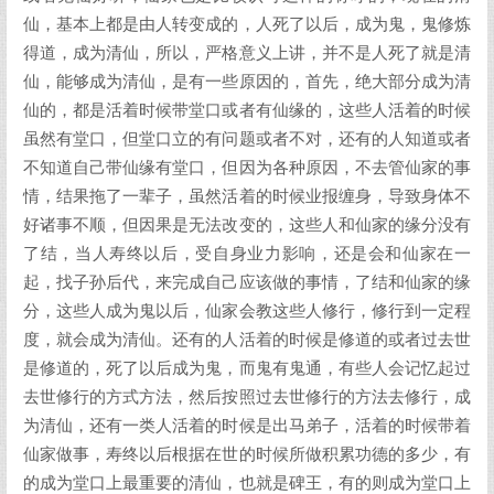
仙，基本上都是由人转变成的，人死了以后，成为鬼，鬼修炼
得道，成为清仙，所以，严格意义上讲，并不是人死了就是清
仙，能够成为清仙，是有一些原因的，首先，绝大部分成为清
仙的，都是活着时候带堂口或者有仙缘的，这些人活着的时候
虽然有堂口，但堂口立的有问题或者不对，还有的人知道或者
不知道自己带仙缘有堂口，但因为各种原因，不去管仙家的事
情，结果拖了一辈子，虽然活着的时候业报缠身，导致身体不
好诸事不顺，但因果是无法改变的，这些人和仙家的缘分没有
了结，当人寿终以后，受自身业力影响，还是会和仙家在一
起，找子孙后代，来完成自己应该做的事情，了结和仙家的缘
分，这些人成为鬼以后，仙家会教这些人修行，修行到一定程
度，就会成为清仙。还有的人活着的时候是修道的或者过去世
是修道的，死了以后成为鬼，而鬼有鬼通，有些人会记忆起过
去世修行的方式方法，然后按照过去世修行的方法去修行，成
为清仙，还有一类人活着的时候是出马弟子，活着的时候带着
仙家做事，寿终以后根据在世的时候所做积累功德的多少，有
的成为堂口上最重要的清仙，也就是碑王，有的则成为堂口上