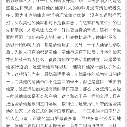
的影响非常大，在一个人的仙缘开始启动，首先影响人的是这
些祖先和亲属，而其他的仙家对人的影响并没有清仙或者鬼
多，因为其他的仙家生活的环境相对优越，没有鬼道那样恶
劣，所以其他的仙家相对不是很着急，而这些在鬼道生活的祖
先和亲属，才着急让人立堂，好改变自身的环境，还有一个重
要的原因，清仙都是人的祖先，祖先收拾后代，神仙都不管，
所以开始影响人的，都是清仙居多。另外，一个人仙缘启动以
后，先给人打窍的都是清仙，清仙串通窍了以后，其他的仙家
才会陆续来给人打窍。很多清仙在过去活着的时候，就是带着
仙家行道的，这些清仙寿终以后，继续和仙家一起找子孙后
代，这些清仙当中，最德高望重的，功德最多的成为堂口的碑
王，而其他的清仙虽然不是堂口的碑王，但也是堂口上重要的
仙家，这些清仙如果没有接到堂口落座，那么，这些清仙曾经
带的其他仙家是不会落座的，这个和碑王是一样的道理，只有
把这些清仙超拔到堂口落座，接到位，这些清仙所带的这些其
他的仙家，才会正式的到堂口落座的。一个正规的堂口不只是
给人点点事，正规的堂口要做很多事，而很多事都涉及到地
府，清仙主要作用是和地府沟通，为堂口到地府做事，而且，