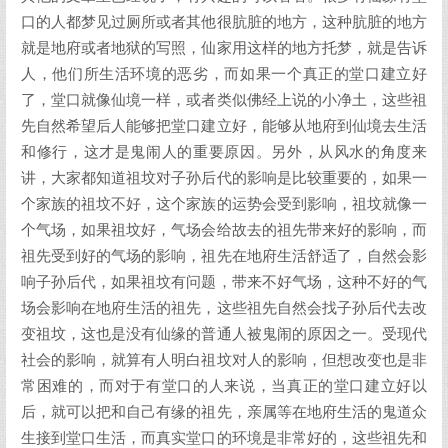
口的人都梦见过厕所或者其他很肮脏的地方，这种肮脏的地方
就是地府或者地狱的写照，仙家用这样的地方托梦，就是告诉
人，他们所生活环境的恶劣，而如果一个真正的堂口建立好
了，堂口就像仙境一样，或者类似佛经上说的小净土，这些祖
先自然希望后人能够把堂口建立好，能够从地府到仙境去生活
和修行，这才是鬼闹人的重要原因。另外，从风水的角度来
讲，大家都知道祖坟对子孙后代的影响是比较重要的，如果一
个家族的祖坟不好，这个家族的运势会受到影响，祖坟就像一
个气场，如果祖坟好，气场会给故去的祖先带来好的影响，而
祖先受到好的气场的影响，祖先在地府生活舒适了，自然会影
响子孙后代，如果祖坟有问题，带来不好气场，这种不好的气
场会影响在地府生活的祖先，这些祖先自然会找子孙后代去改
变祖坟，这也是没有仙缘的普通人被鬼闹的原因之一。受现代
社会的影响，就算有人明白祖坟对人的影响，但想改变也是非
常困难的，而对于有堂口的人来说，当真正的堂口建立好以
后，就可以把和自己有缘的祖先，亲属等在地府生活的鬼道众
生接到堂口生活，而真实堂口的环境是非常好的，这些祖先和