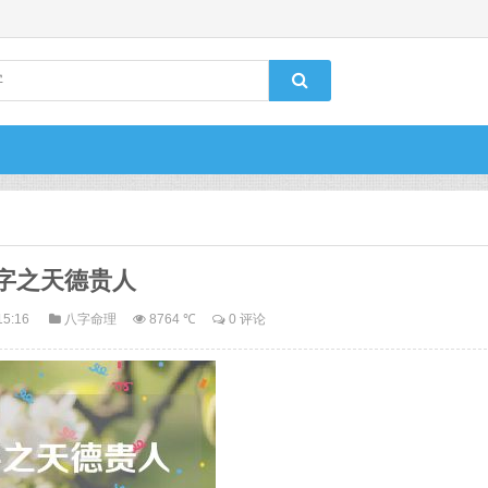
字之天德贵人
15:16
八字命理
8764 ℃
0 评论