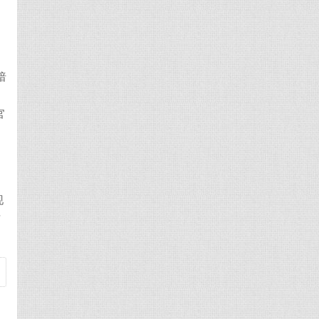
，
暗
官
，
现
吉