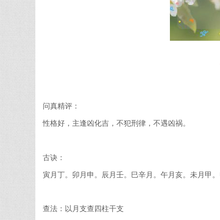
问真精评：
性格好，主逢凶化吉，不犯刑律，不遇凶祸。
古诀：
寅月丁。卯月申。辰月壬。巳辛月。午月亥。未月甲。
查法：以月支查四柱干支