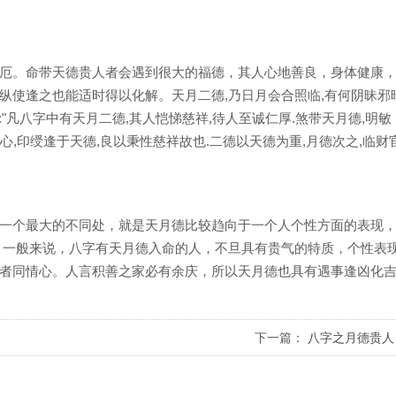
厄。命带天德贵人者会遇到很大的福德，其人心地善良，身体健康
纵使逢之也能适时得以化解。天月二德,乃日月会合照临,有何阴昧邪
灾:"凡八字中有天月二德,其人恺悌慈祥,待人至诚仁厚.煞带天月德,明敏
慈心,印绶逢于天德,良以秉性慈祥故也.二德以天德为重,月德次之,临财
一个最大的不同处，就是天月德比较趋向于一个人个性方面的表现
。一般来说，八字有天月德入命的人，不旦具有贵气的特质，个性表
者同情心。人言积善之家必有余庆，所以天月德也具有遇事逢凶化
下一篇：
八字之月德贵人