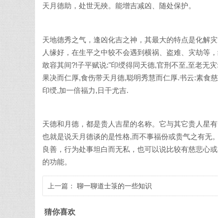
天月德助，处世无殃。能增吉减凶、随处保护。
天地德秀之气，逢凶化吉之神，其最大的特点是化解灾
人缘好，在生平之中较不会遇到横祸、盗难、灾劫等，
敢容其间?!子平赋说:"印绶得同天德,官刑不至,至老无
果决而仁厚,食伤带天月德,聪明秀慧而仁厚.书云:素食
印绶,加一倍福力,日干尤吉.
天德和月德，都是贵人吉星的名称。它与其它贵人星有
也就是说天月德谈的是性格,而不事福份或贵气之有无
良善，行为处事坦白而无私，也可以说比较有慈悲心或
的功能。
上一篇：
聊一聊道士箓的一些知识
猜你喜欢