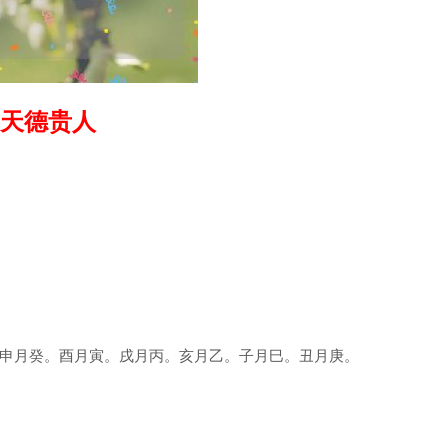
天德贵人
申月癸。酉月寅。戌月丙。亥月乙。子月巳。丑月庚。