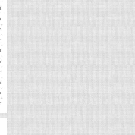
1
1
2
4
1
9
8
8
1
4