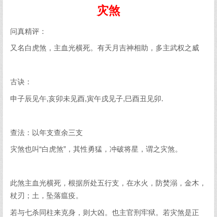
灾煞
问真精评：
又名白虎煞，主血光横死。有天月吉神相助，多主武权之威
古诀：
申子辰见午,亥卯未见酉,寅午戌见子,巳酉丑见卯.
查法：以年支查余三支
灾煞也叫“白虎煞”，其性勇猛，冲破将星，谓之灾煞。
此煞主血光横死，根据所处五行支，在水火，防焚溺，金木，
杖刃；土，坠落瘟疫。
若与七杀同柱来克身，则大凶。也主官刑牢狱。若灾煞是正