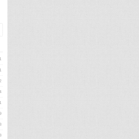
1
1
2
4
1
9
8
8