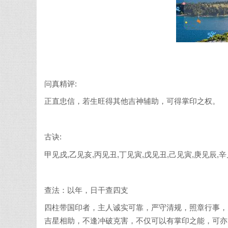
问真精评:
正直忠信，若生旺得其他吉神辅助，可得掌印之权。
古诀:
甲见戌,乙见亥,丙见丑,丁见寅,戊见丑,己见寅,庚见辰,
查法：以年，日干查四支
四柱带国印者，主人诚实可靠，严守清规，照章行事，
吉星相助，不逢冲破克害，不仅可以有掌印之能，可亦