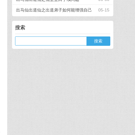
出马仙出道仙之出道弟子如何能增强自己
05-15
的看事能力
搜索
Search
它
工