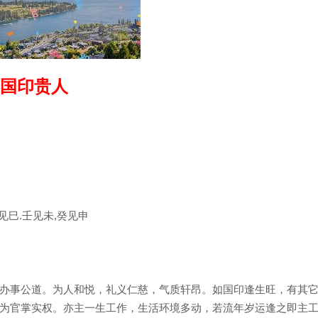
国印贵人
辛见巳.壬见未,癸见申
办事公道。为人和悦，礼义仁慈，气质轩昂。如国印逢生旺，有其
为官掌实权。亦主一生工作，生活环境多动，若流年岁运逢之即主